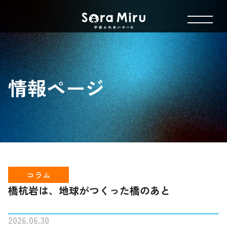
情報ページ
橋杭岩は、
コラム
橋杭岩は、地球がつくった橋のあと
地球がつくった橋のあと
2026.06.30
海に並ぶ岩柱は、地球が長い時間をかけて残した記憶。