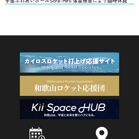
宇宙ふれあいホールSora-Miru 落雷被害により臨時休館