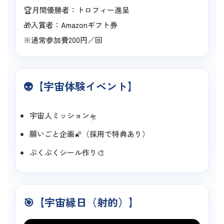
🏆月間優勝者：トロフィー進呈
🎁入賞者：Amazonギフト券
※通常参加費200円／回
👽【宇宙体験イベント】
宇宙人ミッション🛸
願いごと企画🌠（採用で特典あり）
ぷくぷくシール作り🎨
🎯【宇宙縁日（射的）】