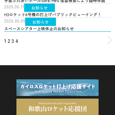
宇宙ふれあいホールSora-Miru 落雷被害により臨時休館
2026.06.11
お知らせ
H3ロケット6号機の打上げパブリックビューイング！
2026.06.09
お知らせ
スペースシアター上映休止のお知らせ
1
2
3
4