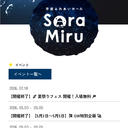
イベント
Event
イベント一覧へ
2026.
07.18
【開催終了】🌌 夏祭りフェス 開催！入場無料 🎆
2026.
05.03 -
05.05
【開催終了】【5月3日〜5月5日】🎏 GW特別企画 🚀
2026.
05.03 -
05.05